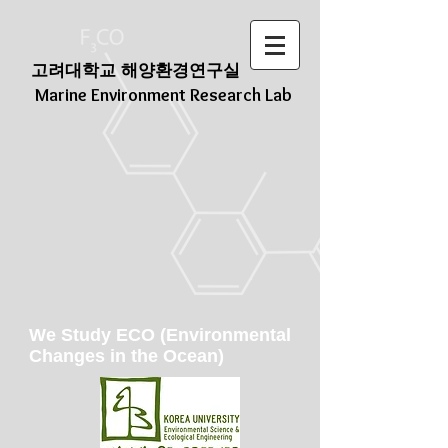
고려대학교 해양환경연구실
Marine Environment Research Lab
We Study ECO (Environmental
Changes in the Ocean)