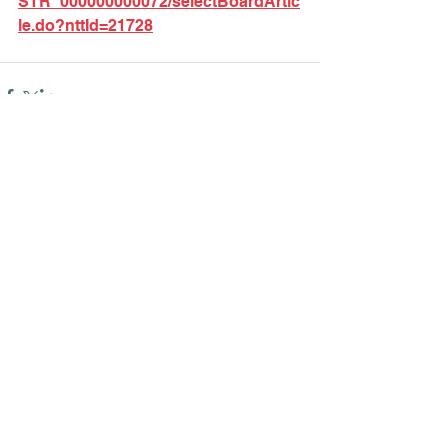
STR_000000000072/selectBoardArtic
le.do?nttId=21728
댓글
댓글을 입력하세요.